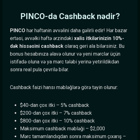
PINCO-da Cashback nədir?
PINCO
hər həftənin əvvəlini daha gəlirli edir! Hər bazar
ertəsi, əvvəlki həftə ərzindəki
xalis itkilərinizin 10%-
dək hissəsini cashback
olaraq geri ala bilərsiniz. Bu
bonus hesabınıza əlavə olunur və yeni mərclər üçün
istifadə oluna və ya mərc tələbi yerinə yetirildikdən
sonra real pula çevrilə bilər.
Cashback faizi hansı məbləğlərə görə təyin olunur:
$40-dan çox itki – 5% cashback
$200-dan çox itki – 7% cashback
$800-dan çox itki – 10% cashback
Maksimum cashback məbləği – $2,000
Mərc tamamlandıqdan sonra maksimum çıxarış –