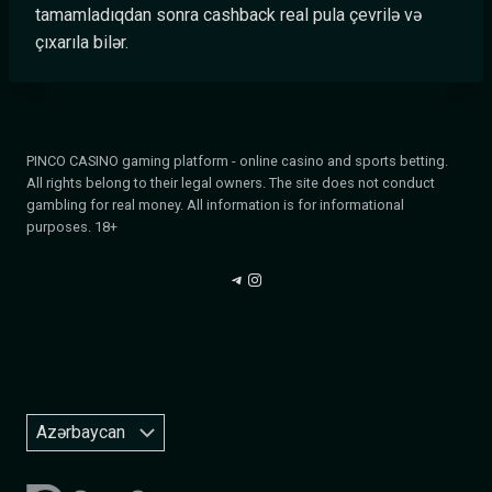
tamamladıqdan sonra cashback real pula çevrilə və
çıxarıla bilər.
PINCO CASINO gaming platform - online casino and sports betting.
All rights belong to their legal owners. The site does not conduct
gambling for real money. All information is for informational
purposes. 18+
Telegram
Instagram
Choose
a
language