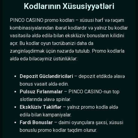
Kodlarının Xüsusiyyətləri
PINCO CASINO promo kodları – xüsusi hərf və rəqəm
kombinasiyalarından ibarət kodlardır və yalnız bu kodlar
vasitəsilə əldə edilə bilən eksklüziv bonusların kilidini
açır. Bu kodlar oyun təcrübənizi daha da
zənginləşdirmək üçün nəzərdə tutulub. Promo kodlarla
əldə edə biləcəyiniz üstünlüklər:
Depozit Gücləndiriciləri
– depozit etdikdə əlavə
bonus vəsait əldə edin.
Pulsuz Fırlanmalar
– PINCO CASINO-nun top
slotlarında əlavə spinlər.
Eksklüziv Təkliflər
– yalnız promo kodla əldə
edilə bilən kampaniyalar.
Fərdi Bonuslar
– daimi oyunçulara şəxsi, xüsusi
bonuslu promo kodlar təqdim olunur.