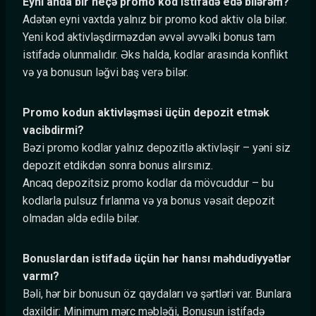
Eyni anda bir neçə promo kod istifadə edə bilərəm?
Adətən eyni vaxtda yalnız bir promo kod aktiv ola bilər.
Yeni kod aktivləşdirməzdən əvvəl əvvəlki bonus tam
istifadə olunmalıdır. Əks halda, kodlar arasında konflikt
və ya bonusun ləğvi baş verə bilər.
Promo kodun aktivləşməsi üçün depozit etmək
vacibdirmi?
Bəzi promo kodlar yalnız depozitlə aktivləşir – yəni siz
depozit etdikdən sonra bonus alırsınız.
Ancaq depozitsiz promo kodlar da mövcuddur – bu
kodlarla pulsuz fırlanma və ya bonus vəsait depozit
olmadan əldə edilə bilər.
Bonuslardan istifadə üçün hər hansı məhdudiyyətlər
varmı?
Bəli, hər bir bonusun öz qaydaları və şərtləri var. Bunlara
daxildir: Minimum mərc məbləği, Bonusun istifadə