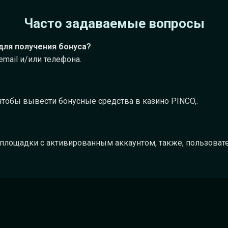
Часто задаваемые вопросы
ля получения бонуса?
mail и/или телефона.
 чтобы вывести бонусные средства в казино PINCO,.
 площадки с активированным аккаунтом, также, пользова