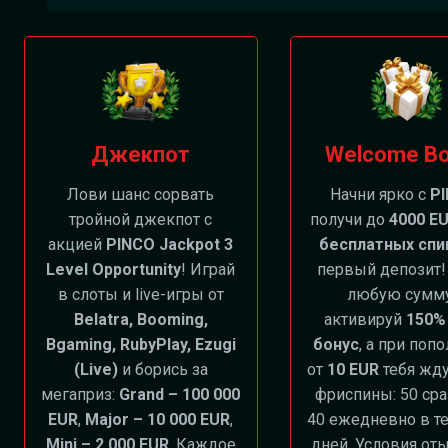
Джекпот
Welcome B
Лови шанс сорвать
Начни ярко с
P
тройной джекпот с
получи до
4000 E
акцией
PINCO Jackpot 3
бесплатных спи
Level Opportunity
! Играй
первый депозит!
в слоты и live-игры от
любую сумму
Belatra, Booming,
активируй
150%
Bgaming, RubyPlay, Ezugi
бонус
, а при поп
(Live)
и борись за
от
10 EUR
тебя жду
мегаприз:
Grand – 100 000
фриспины: 50 сра
EUR
,
Major – 10 000 EUR
,
40 ежедневно в те
Mini – 2 000 EUR
. Каждое
дней. Условия о