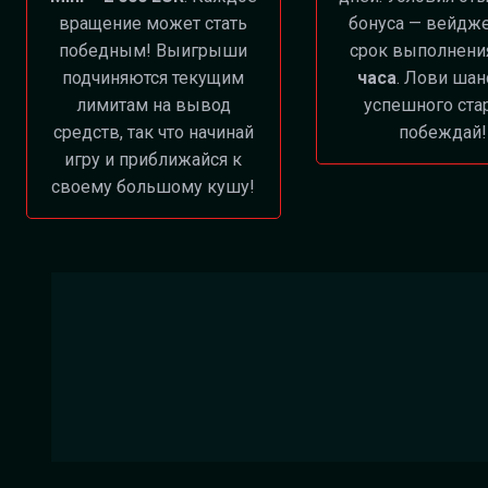
вращение может стать
бонуса — вейдж
победным! Выигрыши
срок выполнени
подчиняются текущим
часа
. Лови шан
лимитам на вывод
успешного стар
средств, так что начинай
побеждай!
игру и приближайся к
своему большому кушу!