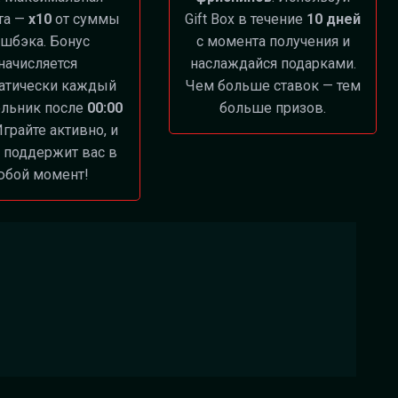
та —
х10
от суммы
Gift Box в течение
10 дней
шбэка. Бонус
с момента получения и
начисляется
наслаждайся подарками.
атически каждый
Чем больше ставок — тем
льник после
00:00
больше призов.
Играйте активно, и
 поддержит вас в
юбой момент!