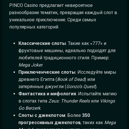
PINCO Casino предлагает невероятное
разнообразие тематик, превращая каждый слот в
уникальное приключение. Среди самых
популярных категорий:
Классические слоты
. Такие как «777» и
фруктовые машины, идеально подходят для
любителей традиционного стиля. Пример:
Mega Joker
.
Приключенческие слоты
. Исследуйте миры
древнего Египта (
Book of Dead
) или
затерянные джунгли (
Gonzo’s Quest
).
Фантастика и мифология
. Испытайте магию
в слотах типа
Zeus: Thunder Reels
или
Vikings
Go Berzerk
.
Слоты с джекпотом
. Более
350
прогрессивных джекпотов
, таких как
Mega