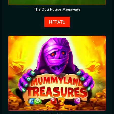
The Dog House Megaways
ИГРАТЬ