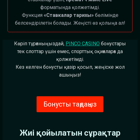
форматында қолжетімді.
Функция
«Ставкалар тарихы»
бөлімінде
белсендірілетін болады. Жеңісті өз қолыңа ал!
Көріп тұрғаныңыздай,
PINCO CASINO
бонустары
тек слоттар үшін емес, спорттық оқиғаларға да
қолжетімді.
Кез келген бонусты қазір қосып, жеңіске жол
ашыңыз!
Бонусты таңдаңыз
Жиі қойылатын сұрақтар