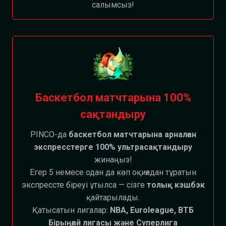
салымсыз!
Баскетбол матчтарына 100%
сақтандыру
PINCO-да
баскетбол матчтарына арналған
экспресстерге 100% ультрасақтандыру
жинаңыз!
Егер 5 немесе одан да көп оқиғадан тұратын
экспрессте біреуі ұтылса — сізге
толық кэшбэк
қайтарылады.
Қатысатын лигалар:
NBA, Euroleague, ВТБ
Бірыңғай лигасы және Суперлига