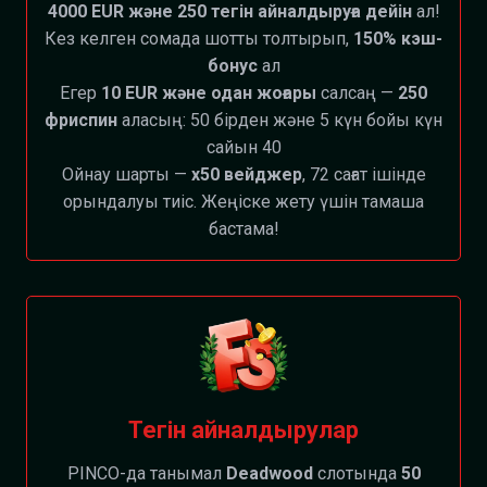
4000 EUR және 250 тегін айналдыруға дейін
ал!
Кез келген сомада шотты толтырып,
150% кэш-
бонус
ал
Егер
10 EUR және одан жоғары
салсаң —
250
фриспин
аласың: 50 бірден және 5 күн бойы күн
сайын 40
Ойнау шарты —
x50 вейджер
, 72 сағат ішінде
орындалуы тиіс. Жеңіске жету үшін тамаша
бастама!
Тегін айналдырулар
PINCO-да танымал
Deadwood
слотында
50