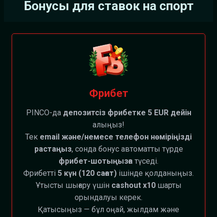
Бонусы для ставок на спорт
Фрибет
PINCO-да
депозитсіз фрибетке 5 EUR дейін
алыңыз!
Тек
email және/немесе телефон нөміріңізді
растаңыз
, сонда бонус автоматты түрде
фрибет-шотыңызға
түседі.
Фрибетті
5 күн (120 сағат)
ішінде қолданыңыз.
Ұтысты шығару үшін
cashout х10
шарты
орындалуы керек.
Қатысыңыз — бұл оңай, жылдам және