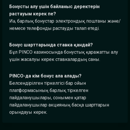
Бонусты алу үшін байланыс деректерін
растауым керек пе?
Иә, барлық бонустар электрондық поштаны және/
немесе телефонды растауды талап етеді.
Бонус шарттарында ставка қандай?
Бұл PINCO казиносында бонустық қаражатты алу
үшін жасалуы керек ставкалардың саны.
PINCO-да кім бонус ала алады?
Белсендірілген тіркелгісі бар ойын
платформасының барлық тіркелген
пайдаланушылары, сонымен қатар
пайдаланушылар акцияның басқа шарттарын
орындауы керек.