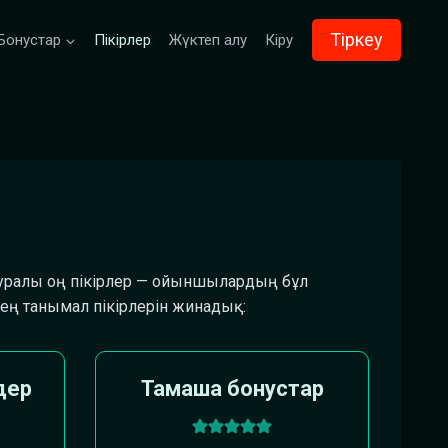
Тіркеу
Бонустар
Пікірлер
Жүктеп алу
Кіру
уралы оң пікірлер — ойыншылардың бұл
 ең танымал пікірлерін жинадық:
дер
Тамаша бонустар