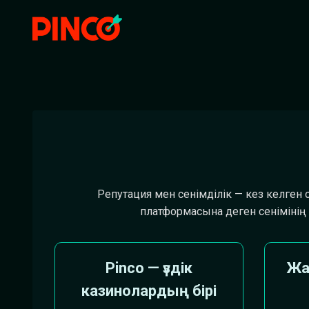
Skip
to
content
Репутация мен сенімділік — кез келген
платформасына деген сенімінің 
Pinco — үздік
Жа
казинолардың бірі