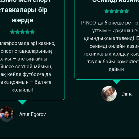
ставкалары бір
жерде
PINCO-да бірнеше рет ір
ұттым — әрқашан е
қиындықсыз төленді. 
платформада әрі казино,
сенімді онлайн-казин
і спорт ставкаларының
техникалық қолдау қы
олуы — өте ыңғайлы.
тәулік бойы көмектес
бінесе слот ойнаймын,
дайын.
рақ кейде футболға да
авка қоямын — бұл өте
қолайлы!
Dima
Artur Egorov