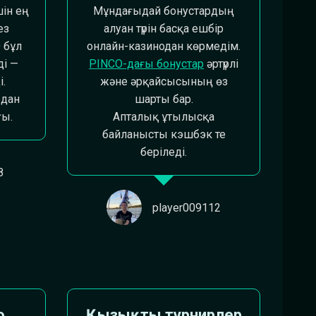
ін ең
Мұндағыдай бонустардың
ез
алуан түрін басқа ешбір
 бұл
онлайн-казинодан көрмедім.
і —
PINCO-дағы бонустар
әртүрлі
і.
және әрқайсысының өз
рдан
шарты бар.
ы.
Апталық ұтылысқа
байланысты кэшбэк те
беріледі.
8
player009112
о
Қызықты турнирлер