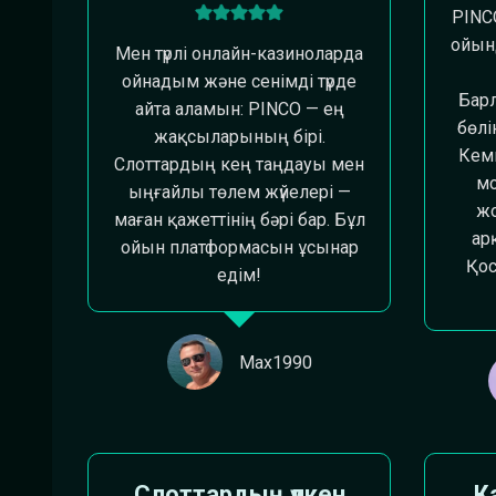
PINCO
ойын
Мен түрлі онлайн-казиноларда
ойнадым және сенімді түрде
Барл
айта аламын: PINCO — ең
бөлі
жақсыларының бірі.
Кемш
Слоттардың кең таңдауы мен
м
ыңғайлы төлем жүйелері —
жо
маған қажеттінің бәрі бар. Бұл
ар
ойын платформасын ұсынар
Қос
едім!
Max1990
Слоттардың үлкен
К