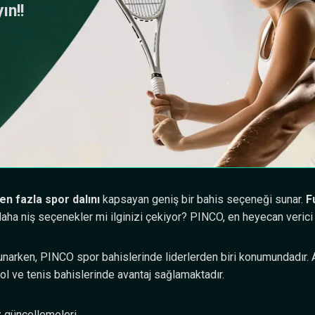
ın!!
en fazla spor dalını
kapsayan geniş bir bahis seçeneği sunar.
F
daha niş seçenekler mi ilginizi çekiyor? PINCO, en heyecan verici 
narken, PINCO spor bahislerinde liderlerden biri konumundadır. 
l ve tenis bahislerinde avantaj sağlamaktadır.
iz güncellemeleri