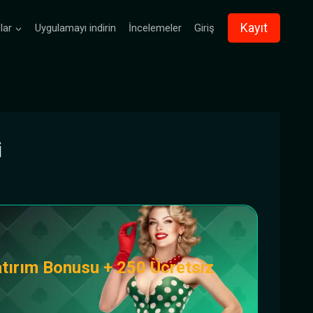
Kayıt
lar
Uygulamayı indirin
İncelemeler
Giriş
i
tırım Bonusu + 250 Ücretsiz