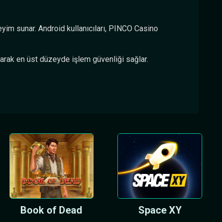
yim sunar. Android kullanıcıları, PINCO Casino
narak en üst düzeyde işlem güvenliği sağlar.
Book of Dead
Space XY