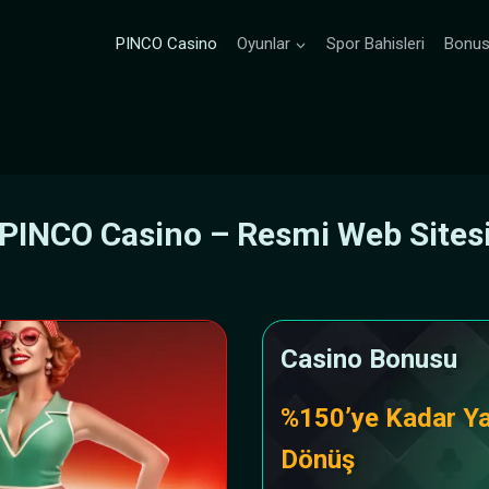
PINCO Casino
Oyunlar
Spor Bahisleri
Bonus
PINCO Casino – Resmi Web Sites
Casino Bonusu
%150’ye Kadar Ya
Dönüş