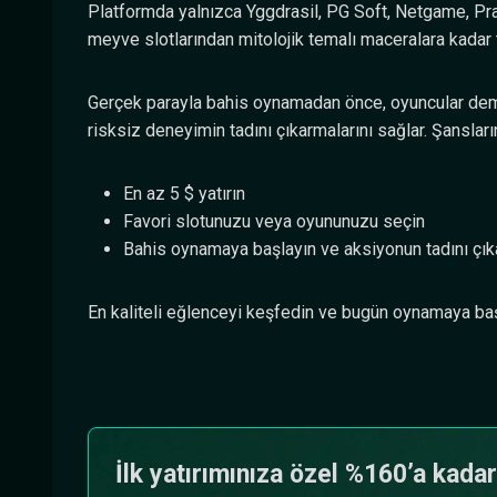
Platformda yalnızca Yggdrasil, PG Soft, Netgame, Pragm
meyve slotlarından mitolojik temalı maceralara kadar 
Gerçek parayla bahis oynamadan önce, oyuncular demo 
risksiz deneyimin tadını çıkarmalarını sağlar. Şanslar
En az 5 $ yatırın
Favori slotunuzu veya oyununuzu seçin
Bahis oynamaya başlayın ve aksiyonun tadını çıka
En kaliteli eğlenceyi keşfedin ve bugün oynamaya baş
İlk yatırımınıza özel %160’a kada