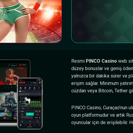
Resmi
PINCO Casino
web sit
düzey bonuslar ve geniş ödem
yalnızca bir dakika sürer ve 
erişim sağlar. Minimum yatırım
cüzdan veya Bitcoin, Tether gib
PINCO Casino, Curaçao’nun ulus
oyun platformudur ve artık Ru
oyuncular için de erişilebilir