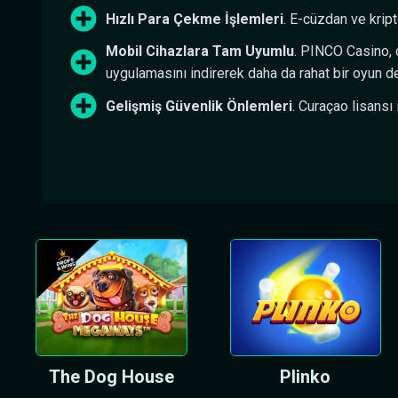
Hızlı Para Çekme İşlemleri
. E-cüzdan ve kript
Mobil Cihazlara Tam Uyumlu
. PINCO Casino, 
uygulamasını indirerek daha da rahat bir oyun de
Gelişmiş Güvenlik Önlemleri
. Curaçao lisansı
The Dog House
Plinko