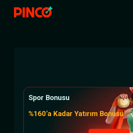
Skip
to
content
Spor Bonusu
%160’a Kadar Yatırım Bonusu