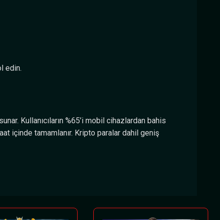
 edin.
unar. Kullanıcıların %65’i mobil cihazlardan bahis
 içinde tamamlanır. Kripto paralar dahil geniş