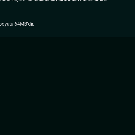
boyutu 64MB’dir.