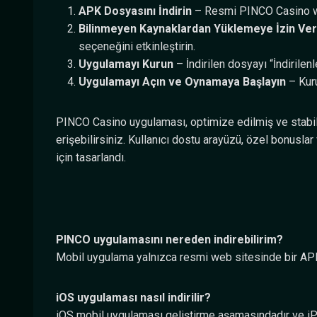
APK Dosyasını İndirin
– Resmi PINCO Casino web
Bilinmeyen Kaynaklardan Yüklemeye İzin Ver
seçeneğini etkinleştirin.
Uygulamayı Kurun
– İndirilen dosyayı “İndirilen
Uygulamayı Açın ve Oynamaya Başlayın
– Kuru
PINCO Casino uygulaması, optimize edilmiş ve stabil 
erişebilirsiniz. Kullanıcı dostu arayüzü, özel bonusl
için tasarlandı.
PINCO uygulamasını nereden indirebilirim?
Mobil uygulama yalnızca resmi web sitesinde bir APK
iOS uygulaması nasıl indirilir?
iOS mobil uygulaması geliştirme aşamasındadır ve iPho