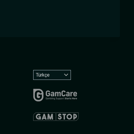
Dil
Seç