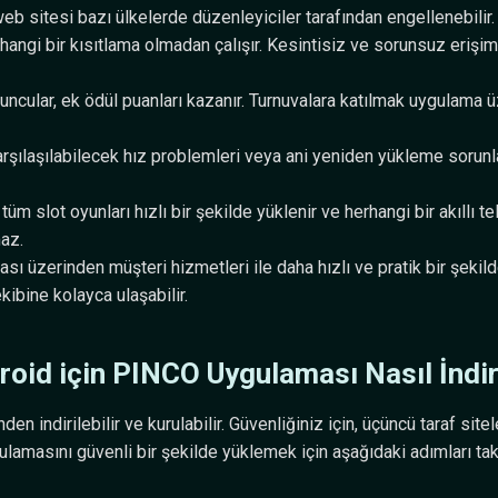
eb sitesi bazı ülkelerde düzenleyiciler tarafından engellenebil
rhangi bir kısıtlama olmadan çalışır. Kesintisiz ve sorunsuz eriş
ncular, ek ödül puanları kazanır. Turnuvalara katılmak uygulama ü
 karşılaşılabilecek hız problemleri veya ani yeniden yükleme soru
tüm slot oyunları hızlı bir şekilde yüklenir ve herhangi bir akıllı
az.
ı üzerinden müşteri hizmetleri ile daha hızlı ve pratik bir şekil
kibine kolayca ulaşabilir.
roid için PINCO Uygulaması Nasıl İndiri
 indirilebilir ve kurulabilir. Güvenliğiniz için, üçüncü taraf si
lamasını güvenli bir şekilde yüklemek için aşağıdaki adımları tak