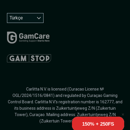
Dil
Seç
Carlitta N.V. is licensed (Curacao License №
OGL/2024/1516/0841) and regulated by Curaçao Gaming
Control Board. Carlitta N.V.’s registration number is 162777, and
its business address is Zuikertuintjeweg Z/N (Zuikertuin
Tower), Curaçao. Mailing address: Zuikertuintjeweg Z/N
(Zuikertuin Tower), Curaçao
150% + 250FS