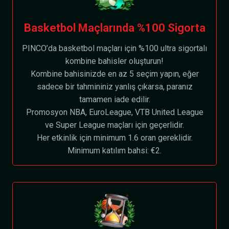
Basketbol Maçlarında %100 Sigorta
PINCO’da basketbol maçları için %100 ultra sigortalı
kombine bahisler oluşturun!
Kombine bahisinizde en az 5 seçim yapın, eğer
sadece bir tahmininiz yanlış çıkarsa, paranız
tamamen iade edilir.
Promosyon NBA, EuroLeague, VTB United League
ve Super League maçları için geçerlidir.
Her etkinlik için minimum 1.6 oran gereklidir.
Minimum katılım bahsi: €2.