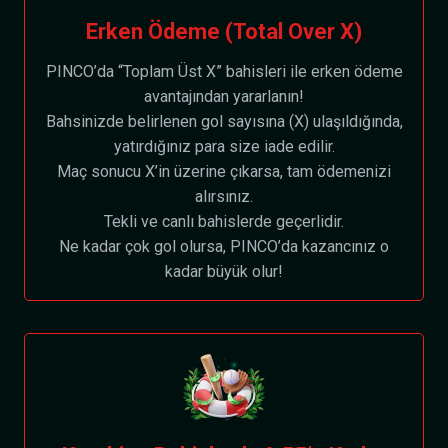
Erken Ödeme (Total Over X)
PINCO’da “Toplam Üst X” bahisleri ile erken ödeme
avantajından yararlanın!
Bahsinizde belirlenen gol sayısına (X) ulaşıldığında,
yatırdığınız para size iade edilir.
Maç sonucu X’in üzerine çıkarsa, tam ödemenizi
alırsınız.
Tekli ve canlı bahislerde geçerlidir.
Ne kadar çok gol olursa, PINCO’da kazancınız o
kadar büyük olur!