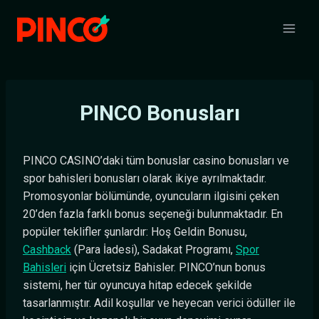
Skip
to
content
PINCO Bonusları
PINCO CASINO’daki tüm bonuslar casino bonusları ve
spor bahisleri bonusları olarak ikiye ayrılmaktadır.
Promosyonlar bölümünde, oyuncuların ilgisini çeken
20’den fazla farklı bonus seçeneği bulunmaktadır. En
popüler teklifler şunlardır: Hoş Geldin Bonusu,
Cashback
(Para İadesi), Sadakat Programı,
Spor
Bahisleri
için Ücretsiz Bahisler. PINCO’nun bonus
sistemi, her tür oyuncuya hitap edecek şekilde
tasarlanmıştır. Adil koşullar ve heyecan verici ödüller ile