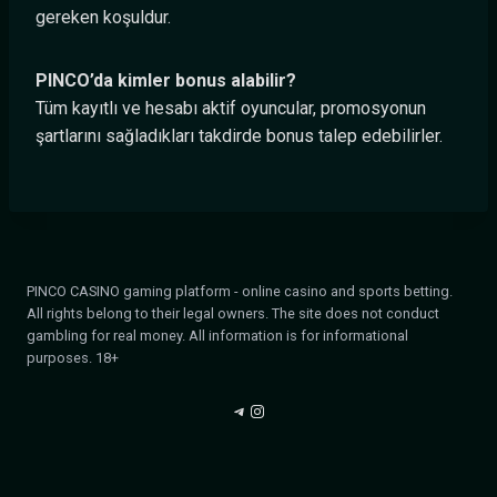
gereken koşuldur.
PINCO’da kimler bonus alabilir?
Tüm kayıtlı ve hesabı aktif oyuncular, promosyonun
şartlarını sağladıkları takdirde bonus talep edebilirler.
PINCO CASINO gaming platform - online casino and sports betting.
All rights belong to their legal owners. The site does not conduct
gambling for real money. All information is for informational
purposes. 18+
Telegram
Instagram